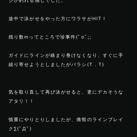
ジが釣れる感じでした。
途中で泳がせをやった方にワラサがHIT！
残り数mってところで珍事件(ﾟoﾟ;;
ガイドにラインが絡まり巻けなくなり、すぐに手
繰り寄せようとしましたがバラシ(T . T)
気を取り直して再び泳がせると、更にデカそうな
アタリ！！
慎重にやりとりしましたが、痛恨のラインブレイ
ク∑(ﾟДﾟ)