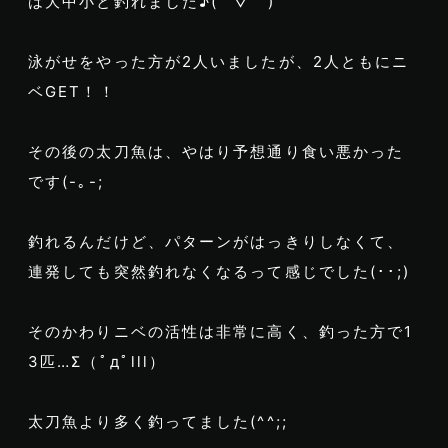
は大中小と釣れました♪( ´▽｀)
泳がせをやった方が2人いましたが、2人ともにニ
ベGET！！
その後の太刀魚は、やはり予想通り食い悪かった
です(-｡-;
釣れるんだけど、パターンがはっきりしなくて、
連発しても突然釣れなくなるって感じでした(･･;)
そのかわりニベの活性は非常に高く、釣った方で1
3匹…Σ（ﾟдﾟlll）
太刀魚より多く釣ってました(^^;;