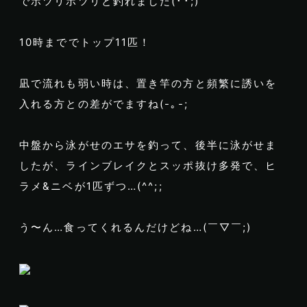
でポツリポツリと釣れました(･･;)
10時まででトップ11匹！
凪で流れも弱い時は、置き竿の方と頻繁に誘いを
入れる方との差がでますね(-｡-;
中盤から泳がせのエサを釣って、後半に泳がせま
したが、ラインブレイクとスッポ抜け多発で、ヒ
ラメ&ニベが1匹ずつ…(^^;;
う〜ん…食ってくれるんだけどね…(￣▽￣;)