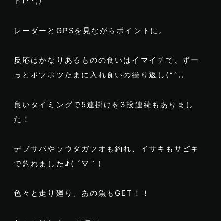
ト(･･;)
レーダーとGPSを見ながらポイントに。
反応はかなりあるものの食いはイマイチで、ずー
っとポツポツたまに入れ食いの繰り返し(^^;;
良いタイミングで5連掛けを3投連続もありまし
た！
デブサバやソウダガツオも釣れ、イサキもサビキ
で釣れました♪( ´▽｀)
色々と走り廻り、あの魚もGET！！