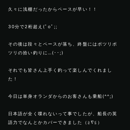
久々に浅棚だったからペースが早い！！
30分で2桁超え(ﾟoﾟ;;
その後は段々とペースが落ち、終盤にはポツリポ
ツリの拾い釣りに…(･･;)
それでも皆さん上手く釣って楽しんでくれまし
た！
今日は単身オランダからのお客さんも乗船(^^;)
日本語が全く喋れないって事でしたが、船長の英
語力でなんとかカバーできました（≧∇≦）