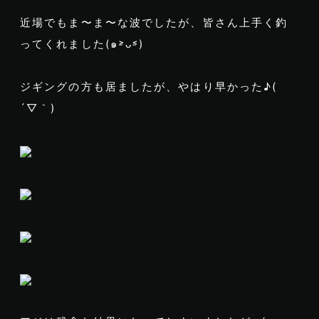
近場でもま〜ま〜な波でしたが、皆さん上手く釣
ってくれました(๑˃̵ᴗ˂̵)
ジギングの方も居ましたが、やはり早かった♪(
´▽｀)