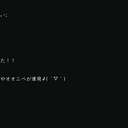
-;
した！！
オオニベが連発♪( ´▽｀)