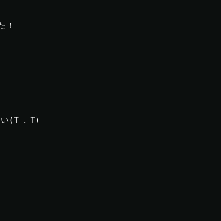
た！
T . T)
;