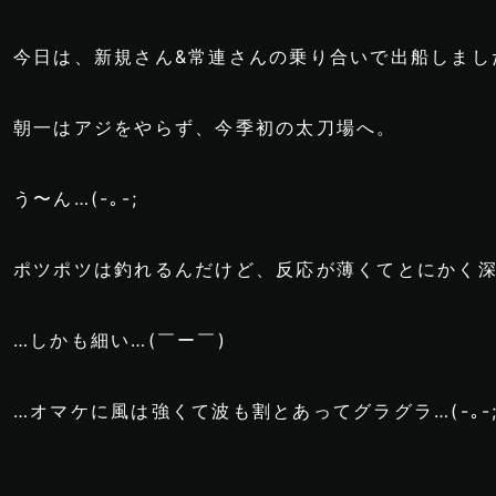
今日は、新規さん&常連さんの乗り合いで出船しまし
朝一はアジをやらず、今季初の太刀場へ。
う〜ん…(-｡-;
ポツポツは釣れるんだけど、反応が薄くてとにかく深い(
…しかも細い…(￣ー￣)
…オマケに風は強くて波も割とあってグラグラ…(-｡-