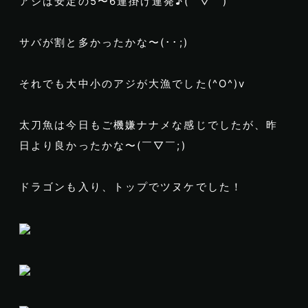
アジは安定の5〜6連掛け連発♪( ´▽｀)
サバが割と多かったかな〜(･･;)
それでも大中小のアジが大漁でした(^O^)v
太刀魚は今日もご機嫌ナナメな感じでしたが、昨
日より良かったかな〜(￣▽￣;)
ドラゴンも入り、トップでツヌケでした！