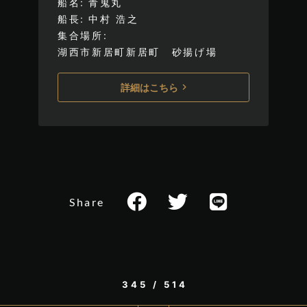
船名
青鬼丸
船長
中村 浩之
集合場所
湖西市新居町新居町 砂揚げ場
詳細はこちら
Share
345 / 514