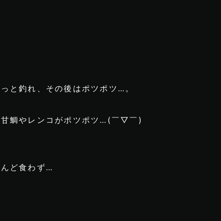
っと釣れ、その後はポツポツ…。
甘鯛やレンコがポツポツ…(￣▽￣)
んど食わず…