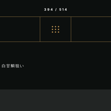
394 / 514
白甘鯛狙い