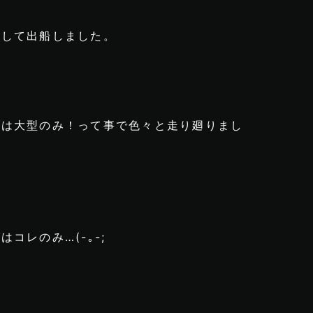
更して出船しました。
のは大型のみ！って事で色々と走り廻りまし
コレのみ…(-｡-;