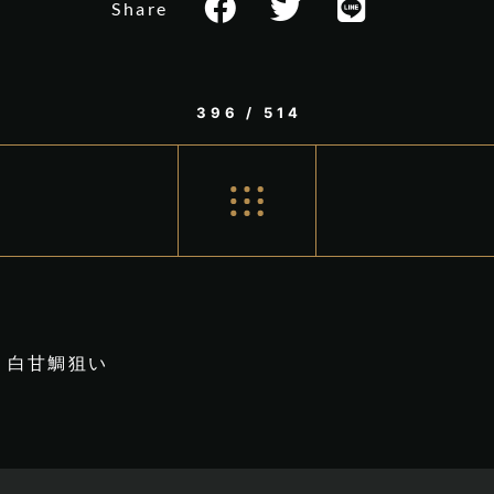
Share
396 / 514
白甘鯛狙い