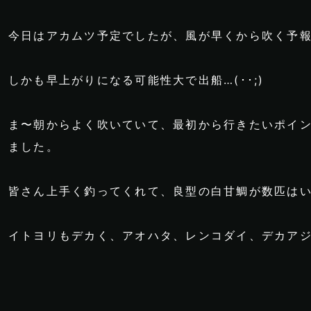
今日はアカムツ予定でしたが、風が早くから吹く予報
しかも早上がりになる可能性大で出船…(･･;)
ま〜朝からよく吹いていて、最初から行きたいポイ
ました。
皆さん上手く釣ってくれて、良型の白甘鯛が数匹は
イトヨリもデカく、アオハタ、レンコダイ、デカア