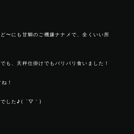
、ど〜にも甘鯛のご機嫌ナナメで、全くいい所
ヤでも、天秤仕掛けでもバリバリ食いました！
すね！
した♪( ´▽｀)