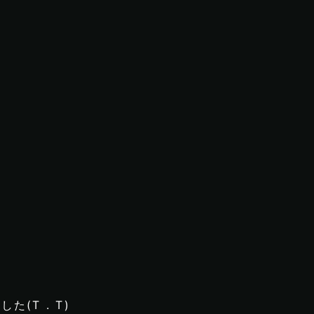
(T . T)